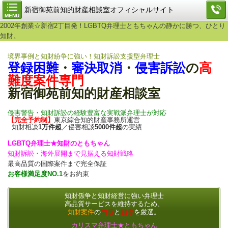
新宿御苑前知的財産相談室オフィシャルサイト
MENU
2002年創業☆新宿2丁目発！LGBTQ弁理士ともちゃんの静かに勝つ、ひとり
知財。
境界事例と知財紛争に強い！知財訴訟支援型弁理士
登録困難
・
審決取消
・
侵害訴訟
の
高
難度案件専門
新宿御苑前知的財産相談室
侵害警告・知財訴訟の経験豊富な実戦派弁理士が対応
【完全予約制】
東京綜合知的財産事務所運営
知財相談
1万件超
／侵害相談
5000件超
の実績
LGBTQ弁理士★知財のともちゃん
知財訴訟・海外展開まで見据える知財戦略
最高品質の国際案件まで完全保証
お客様満足度NO.1
をお約束
知財係争と知財経営に強い弁理士
高品質サービスを維持するため、
知財案件
の
内容
と
顧客
を厳選。
カリスマ弁理士★ともちゃん