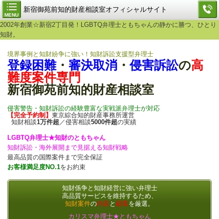
新宿御苑前知的財産相談室オフィシャルサイト
MENU
2002年創業☆新宿2丁目発！LGBTQ弁理士ともちゃんの静かに勝つ、ひとり
知財。
境界事例と知財紛争に強い！知財訴訟支援型弁理士
登録困難
・
審決取消
・
侵害訴訟
の
高
難度案件専門
新宿御苑前知的財産相談室
侵害警告・知財訴訟の経験豊富な実戦派弁理士が対応
【完全予約制】
東京綜合知的財産事務所運営
知財相談
1万件超
／侵害相談
5000件超
の実績
LGBTQ弁理士★知財のともちゃん
知財訴訟・海外展開まで見据える知財戦略
最高品質の国際案件まで完全保証
お客様満足度NO.1
をお約束
知財係争と知財経営に強い弁理士
高品質サービスを維持するため、
知財案件
の
内容
と
顧客
を厳選。
カリスマ弁理士★ともちゃん