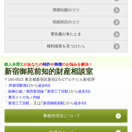
商標出願のコツ
拒絶対応のコツ
警告書が来たとき
権利侵害を見つけたら
鉄人弁理士
があなたの
特許
や
商標
のお悩みを解決！
新宿御苑前知的財産相談室
東京都新宿区新宿2-5-1アルテビル新宿3F
〒160-0022
・
から
JR新宿駅南口
徒歩8分
・
／
｢
｣から
副都心線
都営新宿線
新宿三丁目駅
徒歩3分
・
東京メトロ丸ノ内線
「
」又は｢
｣から
新宿三丁目駅
新宿御苑前駅
徒歩3分
事務所理念について