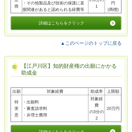
・その他製品及び技術の保護に直
円
商
1
接関連があると認められる経費等
(商標)
詳細はこちらをクリック
▲このページのトップに戻る
【江戸川区】知的財産権の出願にかかる
助成金
出願
対象経費
助成率
上限額
対象経
特
・出願料
費
実
・審査請求料
20万円
の3分の
意
・弁理士費用
2
詳細はこちらをクリック