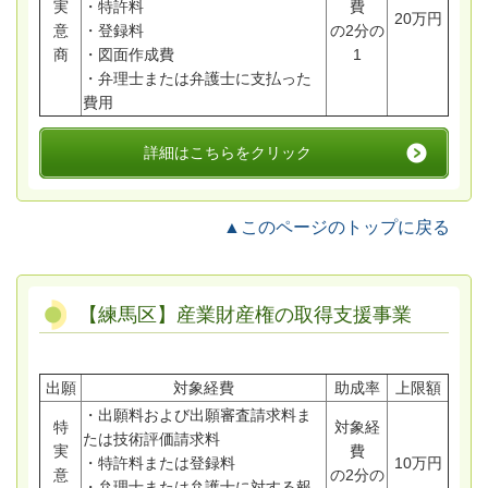
実
・特許料
費
20万円
意
・登録料
の2分の
商
・図面作成費
1
・弁理士または弁護士に支払った
費用
詳細はこちらをクリック
▲このページのトップに戻る
【練馬区】産業財産権の取得支援事業
出願
対象経費
助成率
上限額
・出願料および出願審査請求料ま
特
対象経
たは技術評価請求料
実
費
・特許料または登録料
10万円
意
の2分の
・弁理士または弁護士に対する報