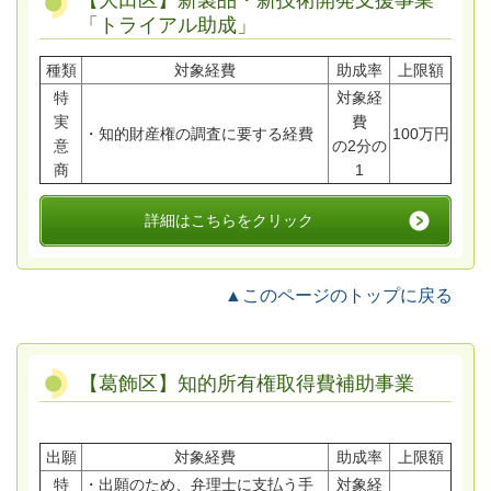
【大田区】新製品・新技術開発支援事業
「トライアル助成」
種類
対象経費
助成率
上限額
特
対象経
実
費
・知的財産権の調査に要する経費
100万円
意
の2分の
商
1
詳細はこちらをクリック
▲このページのトップに戻る
【葛飾区】知的所有権取得費補助事業
出願
対象経費
助成率
上限額
特
・出願のため、弁理士に支払う手
対象経