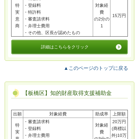
特
・登録料
対象経
実
・特許料
費
15万円
意
・審査請求料
の2分の
商
・弁理士費用
1
・その他、区長が認めたもの
詳細はこちらをクリック
▲このページのトップに戻る
【板橋区】知的財産取得支援補助金
出願
対象経費
助成率
上限額
・審査請求料
20万円
特
対象経
・登録料
(商標以
実
費
・弁理士費用
外)10万
意
の3分の