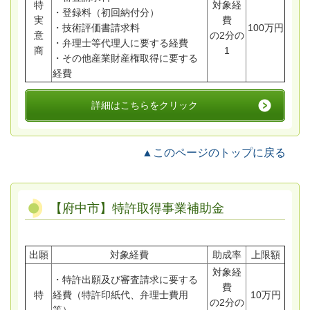
特
対象経
・登録料（初回納付分）
実
費
・技術評価書請求料
100万円
意
の2分の
・弁理士等代理人に要する経費
商
1
・その他産業財産権取得に要する
経費
詳細はこちらをクリック
▲このページのトップに戻る
【府中市】特許取得事業補助金
出願
対象経費
助成率
上限額
対象経
・特許出願及び審査請求に要する
費
特
経費（特許印紙代、弁理士費用
10万円
の2分の