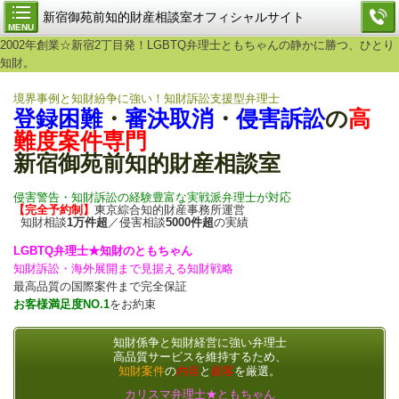
新宿御苑前知的財産相談室オフィシャルサイト
MENU
2002年創業☆新宿2丁目発！LGBTQ弁理士ともちゃんの静かに勝つ、ひとり
知財。
境界事例と知財紛争に強い！知財訴訟支援型弁理士
登録困難
・
審決取消
・
侵害訴訟
の
高
難度案件専門
新宿御苑前知的財産相談室
侵害警告・知財訴訟の経験豊富な実戦派弁理士が対応
【完全予約制】
東京綜合知的財産事務所運営
知財相談
1万件超
／侵害相談
5000件超
の実績
LGBTQ弁理士★知財のともちゃん
知財訴訟・海外展開まで見据える知財戦略
最高品質の国際案件まで完全保証
お客様満足度NO.1
をお約束
知財係争と知財経営に強い弁理士
高品質サービスを維持するため、
知財案件
の
内容
と
顧客
を厳選。
カリスマ弁理士★ともちゃん