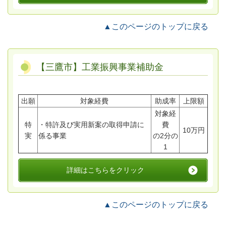
▲このページのトップに戻る
【三鷹市】工業振興事業補助金
出願
対象経費
助成率
上限額
対象経
特
・特許及び実用新案の取得申請に
費
10万円
実
係る事業
の2分の
1
詳細はこちらをクリック
▲このページのトップに戻る