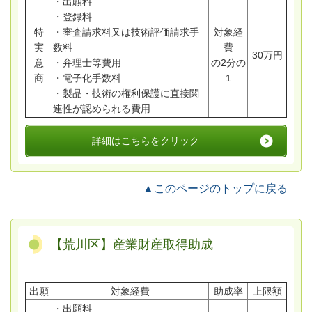
・出願料
・登録料
特
・審査請求料又は技術評価請求手
対象経
実
数料
費
30万円
意
・弁理士等費用
の2分の
商
・電子化手数料
1
・製品・技術の権利保護に直接関
連性が認められる費用
詳細はこちらをクリック
▲このページのトップに戻る
【荒川区】産業財産取得助成
出願
対象経費
助成率
上限額
・出願料