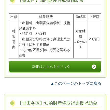
【墨田区】知的財産権取得補助金
出願
対象経費
助成率
上限額
・出願料、出願審査請求料、技術
評価請求料
特
対象経
・特許料、登録料
実
費
・出願及び取得に伴う弁理士又は
20万円
意
の2分の
弁護士に対する報酬
商
1
・その他区長が特に必要と認める
経費
詳細はこちらをクリック
▲このページのトップに戻る
【世田谷区】知的財産権取得支援補助金