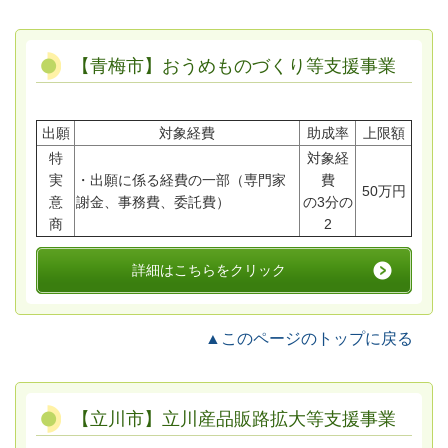
【青梅市】おうめものづくり等支援事業
出願
対象経費
助成率
上限額
特
対象経
実
・出願に係る経費の一部（専門家
費
50万円
意
謝金、事務費、委託費）
の3分の
商
2
詳細はこちらをクリック
▲このページのトップに戻る
【立川市】立川産品販路拡大等支援事業