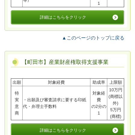
等）
1
詳細はこちらをクリック
▲このページのトップに戻る
【町田市】産業財産権取得支援事業
出願
対象経費
助成率
上限額
10万円
特
対象経
(商標以
実
・出願及び審査請求に要する印紙
費
外)
意
代・弁理士手数料
の2分の
5万円
商
1
(商標)
詳細はこちらをクリック