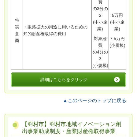
費
の3分の
2
5万円
特
(中小企
(中小企
実
・販路拡大の用途に用いるための
業)
業)
意
知的財産権取得の費用
対象経
7.5万円
商
費
(小規模)
の4分の
3
(小規模)
詳細はこちらをクリック
▲このページのトップに戻る
【羽村市】羽村市地域イノベーション創
出事業助成制度・産業財産権取得事業