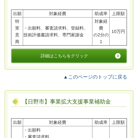
出願
対象経費
助成率
上限額
特
対象経
実
・出願料、審査請求料、登録料、
費
10万円
意
技術評価書請求料、専門家謝金
の2分の
商
1
詳細はこちらをクリック
▲このページのトップに戻る
【日野市】事業拡大支援事業補助金
出願
対象経費
助成率
上限額
・出願料
・審査請求料