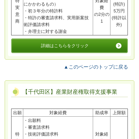
特
対象経
にかかわるもの）
(特許)
実
費
・初３年分の特許料
5万円
意
の2分の
・特許の審査請求料、実用新案技
(特許以
商
1
術評価請求料
外)
・弁理士に対する謝金
詳細はこちらをクリック
▲このページのトップに戻る
【千代田区】産業財産権取得支援事業
出願
対象経費
助成率
上限額
・出願料
・審査請求料
特
・技術評価請求料
対象経