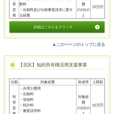
実
数料
費
10万円
意
・出願料及び出願審査請求に要す
の2分の
商
る経費
1
詳細はこちらをクリック
▲このページのトップに戻る
【北区】知的所有権活用支援事業
出願
対象経費
助成率
上限額
・弁理士費用
・出願料
特
対象経
・登録料
実
費
・特許料
10万円
意
の2分の
・審査請求料
商
1