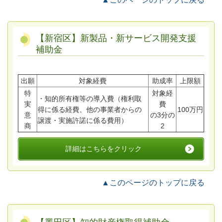
【新宿区】新製品・新サービス開発支援
補助金
出願
対象経費
助成率
上限額
特
対象経
・知的所有権等の導入費（権利取
実
費
得に係る経費、他の事業者からの
100万円
意
の3分の
譲渡・実施許諾に係る費用）
商
2
詳細はこちらをクリック
▲このページのトップに戻る