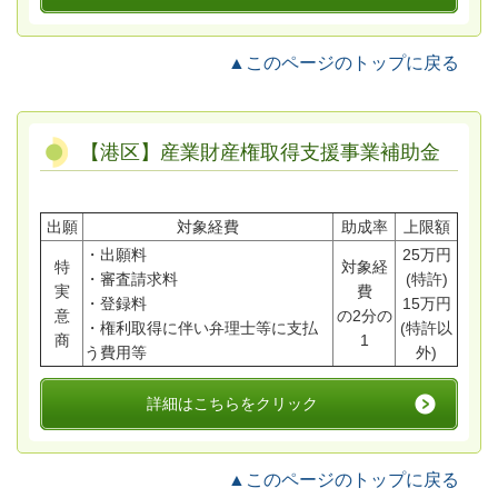
▲このページのトップに戻る
【港区】産業財産権取得支援事業補助金
出願
対象経費
助成率
上限額
・出願料
25万円
特
対象経
・審査請求料
(特許)
実
費
・登録料
15万円
意
の2分の
・権利取得に伴い弁理士等に支払
(特許以
商
1
う費用等
外)
詳細はこちらをクリック
▲このページのトップに戻る