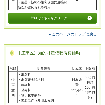
・製品・技術の権利保護に直接関
連性が認められる費用
詳細はこちらをクリック
▲このページのトップに戻る
【江東区】知的財産権取得費補助
出願
対象経費
助成率
上限額
・出願料
30万円
特
・出願審査請求料
対象経
(特許)
実
・特許料
費
10万円
意
・登録料
の2分の
(特許以
商
・電子化手数料
1
外)
・出願に伴う弁理士報酬