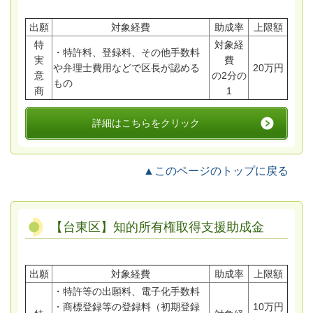
出願
対象経費
助成率
上限額
特
対象経
・特許料、登録料、その他手数料
実
費
や弁理士費用などで区長が認める
20万円
意
の2分の
もの
商
1
詳細はこちらをクリック
▲このページのトップに戻る
【台東区】知的所有権取得支援助成金
出願
対象経費
助成率
上限額
・特許等の出願料、電子化手数料
・商標登録等の登録料（初期登録
10万円