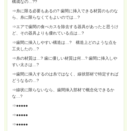
構成なの…??
⇒糸に限る必要もあるの? 歯間に挿入できる材質のものな
ら、糸に限らなくてもよいのでは…?
⇒エアで歯間の食べカスを除去する器具があったと思うけ
ど、その器具よりも優れている点は…?
⇒歯間に挿入しやすい構造は…? 構造上どのような点を
工夫したの…?
⇒糸の材質は…? 歯に優しい材質は何…? 歯間に挿入しや
すい太さは…?
⇒歯間に挿入するのは糸ではなく、線状部材で特定すれば
どうなるの…?
⇒線状に限らないなら、歯間挿入部材で概念化できるか
な…?
⇒●●●●●
⇒●●●●●
⇒●●●●●