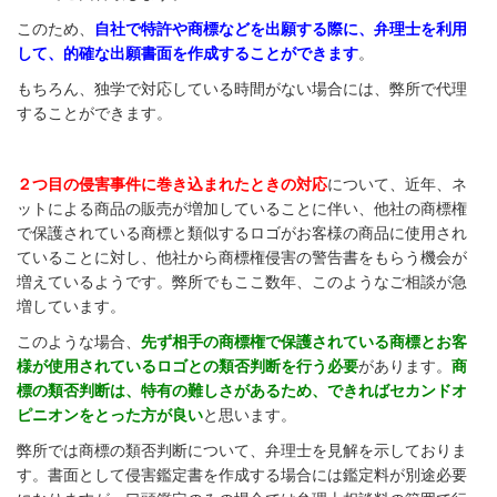
このため、
自社で特許や商標などを出願する際に、弁理士を利用
して、的確な出願書面を作成することができます
。
もちろん、独学で対応している時間がない場合には、弊所で代理
することができます。
２つ目の侵害事件に巻き込まれたときの対応
について、近年、ネ
ットによる商品の販売が増加していることに伴い、他社の商標権
で保護されている商標と類似するロゴがお客様の商品に使用され
ていることに対し、他社から商標権侵害の警告書をもらう機会が
増えているようです。弊所でもここ数年、このようなご相談が急
増しています。
このような場合、
先ず相手の商標権で保護されている商標とお客
様が使用されているロゴとの類否判断を行う必要
があります。
商
標の類否判断は、特有の難しさがあるため、できればセカンドオ
ピニオンをとった方が良い
と思います。
弊所では商標の類否判断について、弁理士を見解を示しておりま
す。書面として侵害鑑定書を作成する場合には鑑定料が別途必要