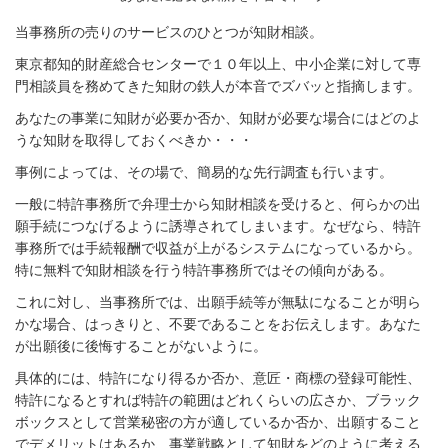
当事務所の売りのサービスのひとつが知財相談。
東京都知的財産総合センターで１０年以上、中小企業に対して専
門相談員を務めてきた知財の鉄人が本音でズバッと指摘します。
あなたの事業に知財が必要か否か、知財が必要な場合にはどのよ
うな知財を取得しておくべきか・・・
事例によっては、その場で、簡易的な先行調査も行います。
一般に特許事務所で弁理士から知財相談を受けると、何らかの出
願手続につなげるように誘導されてしまいます。なぜなら、特許
事務所では手続報酬で収益が上がるシステムになっているから。
特に無料で知財相談を行う特許事務所ではその傾向がある。
これに対し、当事務所では、出願手続等が無駄になることが明ら
かな場合、はっきりと、不要であることをお伝えします。あなた
が出願後に後悔することがないように。
具体的には、特許になり得るか否か、意匠・商標の登録可能性、
特許になるとすれば特許の範囲はどれくらいの広さか、ブラック
ボックスとして営業秘密の方が適しているか否か、出願すること
でデメリットはあるか、事業戦略として知財をどのように考える