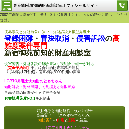
新宿御苑前知的財産相談室オフィシャルサイト
MENU
2002年創業☆新宿2丁目発！LGBTQ弁理士ともちゃんの静かに勝つ、ひとり
知財。
境界事例と知財紛争に強い！知財訴訟支援型弁理士
登録困難
・
審決取消
・
侵害訴訟
の
高
難度案件専門
新宿御苑前知的財産相談室
侵害警告・知財訴訟の経験豊富な実戦派弁理士が対応
【完全予約制】
東京綜合知的財産事務所運営
知財相談
1万件超
／侵害相談
5000件超
の実績
LGBTQ弁理士★知財のともちゃん
知財訴訟・海外展開まで見据える知財戦略
最高品質の国際案件まで完全保証
お客様満足度NO.1
をお約束
知財係争と知財経営に強い弁理士
高品質サービスを維持するため、
知財案件
の
内容
と
顧客
を厳選。
カリスマ弁理士★ともちゃん