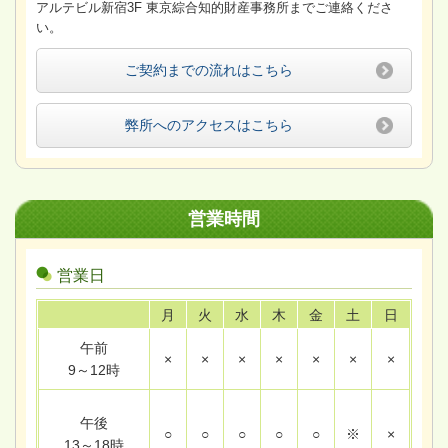
アルテビル新宿3F 東京綜合知的財産事務所までご連絡くださ
い。
ご契約までの流れはこちら
弊所へのアクセスはこちら
営業時間
営業日
月
火
水
木
金
土
日
午前
×
×
×
×
×
×
×
9～12時
午後
○
○
○
○
○
※
×
13～18時