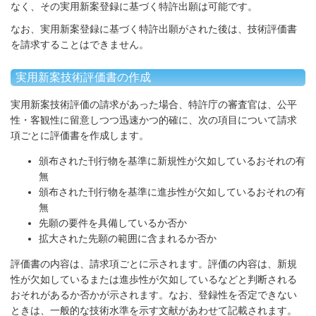
なく、その実用新案登録に基づく特許出願は可能です。
なお、実用新案登録に基づく特許出願がされた後は、技術評価書
を請求することはできません。
実用新案技術評価書の作成
実用新案技術評価の請求があった場合、特許庁の審査官は、公平
性・客観性に留意しつつ迅速かつ的確に、次の項目について請求
項ごとに評価書を作成します。
頒布された刊行物を基準に新規性が欠如しているおそれの有
無
頒布された刊行物を基準に進歩性が欠如しているおそれの有
無
先願の要件を具備しているか否か
拡大された先願の範囲に含まれるか否か
評価書の内容は、請求項ごとに示されます。評価の内容は、新規
性が欠如しているまたは進歩性が欠如しているなどと判断される
おそれがあるか否かが示されます。なお、登録性を否定できない
ときは、一般的な技術水準を示す文献があわせて記載されます。