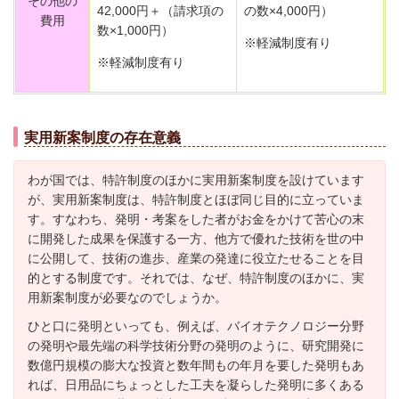
その他の
42,000円＋（請求項の
の数×4,000円）
費用
数×1,000円）
※軽減制度有り
※軽減制度有り
実用新案制度の存在意義
わが国では、特許制度のほかに実用新案制度を設けています
が、実用新案制度は、特許制度とほぼ同じ目的に立っていま
す。すなわち、発明・考案をした者がお金をかけて苦心の末
に開発した成果を保護する一方、他方で優れた技術を世の中
に公開して、技術の進歩、産業の発達に役立たせることを目
的とする制度です。それでは、なぜ、特許制度のほかに、実
用新案制度が必要なのでしょうか。
ひと口に発明といっても、例えば、バイオテクノロジー分野
の発明や最先端の科学技術分野の発明のように、研究開発に
数億円規模の膨大な投資と数年間もの年月を要した発明もあ
れば、日用品にちょっとした工夫を凝らした発明に多くある