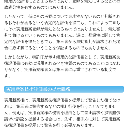
鑑定的な評価にとどまるものであり、登録を無効にするなどの行
政処分性を有するものではありません。
したがって、仮にその考案について進歩性がないものと判断され
るおそれがあるという否定的な評価を得ても、これによって直ち
にその実用新案登録が無効となるものではありませんし、無効審
判で負けるというものでもありません。逆に、登録性に関して肯
定的な評価を得たときでも、第三者から無効審判が請求された場
合に必ず勝てるということを保証するものでもありません。
しかしながら、特許庁が示す鑑定的な評価書として、実用新案技
術評価書は有効に活用されるべき性質のものであることにはかわ
りがなく、実用新案権者又は第三者には重宝されている制度で
す。
実用新案技術評価書の提示義務
実用新案権は、実用新案技術評価書を提示して警告した後でなけ
れば、第三者に警告するなどの権利行使を行うことができませ
ん。例えば、実用新案権の侵害を理由として差止請求や損害賠償
請求の訴訟を提起する場合には、先ず、相手方に対して実用新案
技術評価書を提示して警告を行う必要があります。