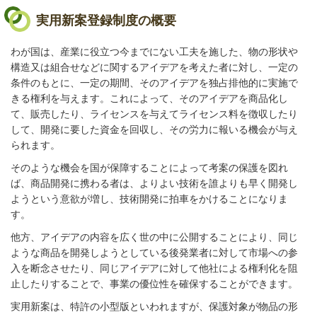
実用新案登録制度の概要
わが国は、産業に役立つ今までにない工夫を施した、物の形状や
構造又は組合せなどに関するアイデアを考えた者に対し、一定の
条件のもとに、一定の期間、そのアイデアを独占排他的に実施で
きる権利を与えます。これによって、そのアイデアを商品化し
て、販売したり、ライセンスを与えてライセンス料を徴収したり
して、開発に要した資金を回収し、その労力に報いる機会が与え
られます。
そのような機会を国が保障することによって考案の保護を図れ
ば、商品開発に携わる者は、よりよい技術を誰よりも早く開発し
ようという意欲が増し、技術開発に拍車をかけることになりま
す。
他方、アイデアの内容を広く世の中に公開することにより、同じ
ような商品を開発しようとしている後発業者に対して市場への参
入を断念させたり、同じアイデアに対して他社による権利化を阻
止したりすることで、事業の優位性を確保することができます。
実用新案は、特許の小型版といわれますが、保護対象が物品の形