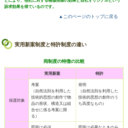
とにより、他社に対する模倣排除の効果と自社オリジナルという
訴求効果を得ているのです。
▲このページのトップに戻る
実用新案制度と特許制度の違い
両制度の特徴の比較
実用新案
特許
考案
発明
（自然法則を利用した
（自然法則を利用した
技術的思想の創作で物
技術的思想の創作のう
保護対象
品の形状、構造又は組
ち高度なもの）
合せに係る考案に限
る）
図面は必須
図面は必要なときのみ