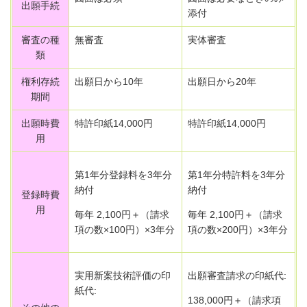
出願手続
添付
審査の種
無審査
実体審査
類
権利存続
出願日から10年
出願日から20年
期間
出願時費
特許印紙14,000円
特許印紙14,000円
用
第1年分登録料を3年分
第1年分特許料を3年分
納付
納付
登録時費
用
毎年 2,100円＋（請求
毎年 2,100円＋（請求
項の数×100円）×3年分
項の数×200円）×3年分
実用新案技術評価の印
出願審査請求の印紙代:
紙代:
138,000円＋（請求項