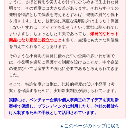
ように、さほど費用や労力をかけずにひらめきで生まれた発
明まで、その程度には大きな差があります。それらすべての
発明を特許として保護を与えるとすれば、発明の質的な低下
を招きます。また、技術的に高度な発明以外はまったく保護
しないとすれば、アイデアを出そうという意欲は削がれてし
まいますし、ちょっとした工夫であっても、
爆発的なヒット
商品になり産業に役立つこと
も多く、生活にも大きな利便性
を与えてくれることもあります。
そのような小発明の開発に優れた中小企業の多いわが国で
は、小発明を適切に保護する制度を設けることが、中小企業
の発展ひいては産業力の強化に必要であると考えられてきま
した。
そこで、特許制度とは別に、比較的程度の低い小発明（考
案）を保護するために、実用新案制度が設けられています。
実際には、ベンチャー企業や個人事業主のアイデアを実用新
案権で保護し、ブランディングに利用したり、他社の模倣を
けん制するための手段として活用されています。
▲このページのトップに戻る