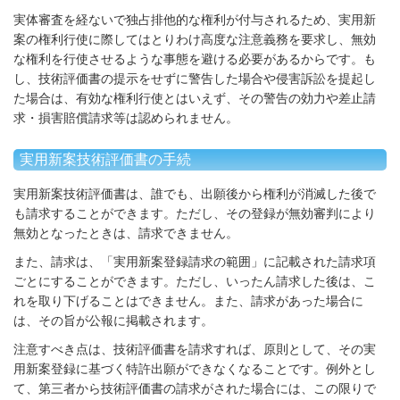
実体審査を経ないで独占排他的な権利が付与されるため、実用新
案の権利行使に際してはとりわけ高度な注意義務を要求し、無効
な権利を行使させるような事態を避ける必要があるからです。も
し、技術評価書の提示をせずに警告した場合や侵害訴訟を提起し
た場合は、有効な権利行使とはいえず、その警告の効力や差止請
求・損害賠償請求等は認められません。
実用新案技術評価書の手続
実用新案技術評価書は、誰でも、出願後から権利が消滅した後で
も請求することができます。ただし、その登録が無効審判により
無効となったときは、請求できません。
また、請求は、「実用新案登録請求の範囲」に記載された請求項
ごとにすることができます。ただし、いったん請求した後は、こ
れを取り下げることはできません。また、請求があった場合に
は、その旨が公報に掲載されます。
注意すべき点は、技術評価書を請求すれば、原則として、その実
用新案登録に基づく特許出願ができなくなることです。例外とし
て、第三者から技術評価書の請求がされた場合には、この限りで