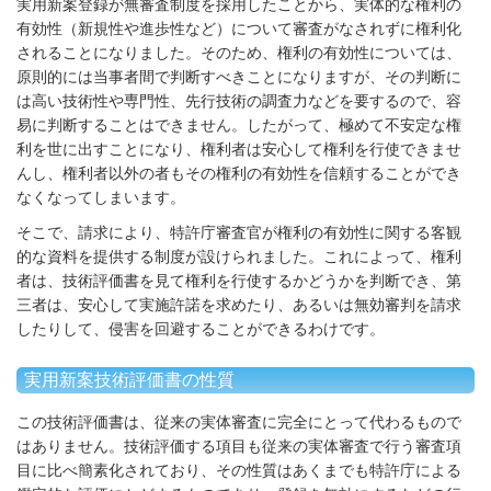
実用新案登録が無審査制度を採用したことから、実体的な権利の
有効性（新規性や進歩性など）について審査がなされずに権利化
されることになりました。そのため、権利の有効性については、
原則的には当事者間で判断すべきことになりますが、その判断に
は高い技術性や専門性、先行技術の調査力などを要するので、容
易に判断することはできません。したがって、極めて不安定な権
利を世に出すことになり、権利者は安心して権利を行使できませ
んし、権利者以外の者もその権利の有効性を信頼することができ
なくなってしまいます。
そこで、請求により、特許庁審査官が権利の有効性に関する客観
的な資料を提供する制度が設けられました。これによって、権利
者は、技術評価書を見て権利を行使するかどうかを判断でき、第
三者は、安心して実施許諾を求めたり、あるいは無効審判を請求
したりして、侵害を回避することができるわけです。
実用新案技術評価書の性質
この技術評価書は、従来の実体審査に完全にとって代わるもので
はありません。技術評価する項目も従来の実体審査で行う審査項
目に比べ簡素化されており、その性質はあくまでも特許庁による