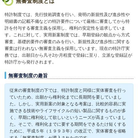
無審査制度とは
特許制度では、先行技術調査を行い、発明の新規性及び進歩性や
明細書の記載不備などの特許要件について厳格に審査してから特
許を付与する審査主義を採用し、権利の安定性を追求していま
す。これに対して、実用新案制度では、早期登録の観点から方式
審査、基礎的要件の審査のみを行い、新規性及び進歩性に関する
審査は行われない無審査主義を採用しています。現在の特許庁実
務では、出願日から凡そ2か月程度で登録に至り、立派な登録証が
特許庁から発行されます。
無審査制度の趣旨
従来の審査制度の下では、特許制度と同様に実体審査を行っ
ていたため、出願から権利化までに長期間を要していまし
た。しかし、実用新案の対象となる考案は、比較的容易に実
施できる技術やライフサイクルの短い製品に関するものが多
く、早期に権利化して欲しいというニーズが高まっていまし
た。そこで、権利化までに要する期間をできるたけ短くする
ために、平成５年（１９９３年）の改正で、実体審査を省略
する「無審査制度」が導入されたのです。