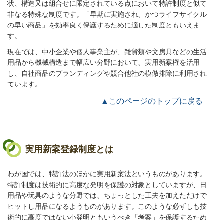
状、構造又は組合せに限定されている点において特許制度と似て
非なる特殊な制度です。「早期に実施され、かつライフサイクル
の早い商品」を効率良く保護するために適した制度ともいえま
す。
現在では、中小企業や個人事業主が、雑貨類や文房具などの生活
用品から機械構造まで幅広い分野において、実用新案権を活用
し、自社商品のブランディングや競合他社の模倣排除に利用され
ています。
▲このページのトップに戻る
実用新案登録制度とは
わが国では、特許法のほかに実用新案法というものがあります。
特許制度は技術的に高度な発明を保護の対象としていますが、日
用品や玩具のような分野では、ちょっとした工夫を加えただけで
ヒットし用品になるようものがあります。このような必ずしも技
術的に高度ではない小発明ともいうべき「考案」を保護するため