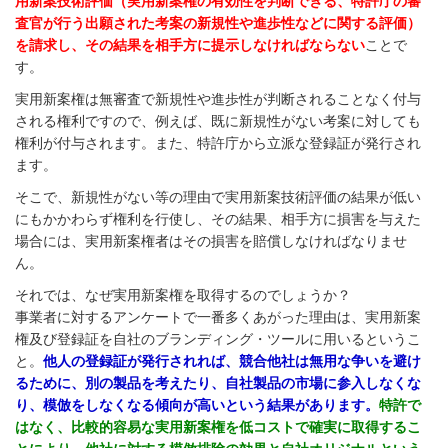
用新案技術評価（実用新案権の有効性を判断できる、特許庁の審
査官が行う出願された考案の新規性や進歩性などに関する評価）
を請求し、その結果を相手方に提示しなければならない
ことで
す。
実用新案権は無審査で新規性や進歩性が判断されることなく付与
される権利ですので、例えば、既に新規性がない考案に対しても
権利が付与されます。また、特許庁から立派な登録証が発行され
ます。
そこで、新規性がない等の理由で実用新案技術評価の結果が低い
にもかかわらず権利を行使し、その結果、相手方に損害を与えた
場合には、実用新案権者はその損害を賠償しなければなりませ
ん。
それでは、なぜ実用新案権を取得するのでしょうか？
事業者に対するアンケートで一番多くあがった理由は、実用新案
権及び登録証を自社のブランディング・ツールに用いるというこ
と。
他人の登録証が発行されれば、競合他社は無用な争いを避け
るために、別の製品を考えたり、自社製品の市場に参入しなくな
り、模倣をしなくなる傾向が高いという結果があります。
特許で
はなく、比較的容易な実用新案権を低コストで確実に取得するこ