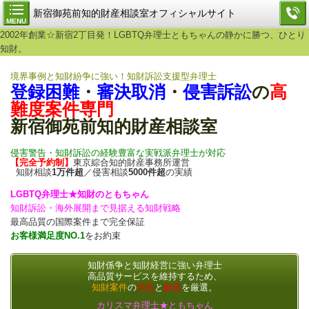
新宿御苑前知的財産相談室オフィシャルサイト
MENU
2002年創業☆新宿2丁目発！LGBTQ弁理士ともちゃんの静かに勝つ、ひとり
知財。
境界事例と知財紛争に強い！知財訴訟支援型弁理士
登録困難
・
審決取消
・
侵害訴訟
の
高
難度案件専門
新宿御苑前知的財産相談室
侵害警告・知財訴訟の経験豊富な実戦派弁理士が対応
【完全予約制】
東京綜合知的財産事務所運営
知財相談
1万件超
／侵害相談
5000件超
の実績
LGBTQ弁理士★知財のともちゃん
知財訴訟・海外展開まで見据える知財戦略
最高品質の国際案件まで完全保証
お客様満足度NO.1
をお約束
知財係争と知財経営に強い弁理士
高品質サービスを維持するため、
知財案件
の
内容
と
顧客
を厳選。
カリスマ弁理士★ともちゃん